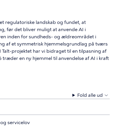
et regulatoriske landskab og fundet, at
g, før det bliver muligt at anvende AI i
en inden for sundheds- og ældreområdet i
ng af et symmetrisk hjemmelsgrundlag på tværs
Talt-projektet har vi bidraget til en tilpasning af
6 træder en ny hjemmel til anvendelse af AI i kraft
Fold alle ud
og servicelov