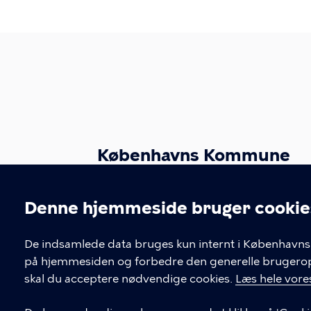
Københavns Kommune
Sundheds- og Omsorgsforvaltningen
Afdeling for Digitale Projekter
Denne hjemmeside bruger cookie
Borups Allé 41
Cookieindstil
2200 København N
De indsamlede data bruges kun internt i Københavns 
på hjemmesiden og forbedre den generelle brugerople
KONTAKT
skal du acceptere nødvendige cookies.
Læs hele vores