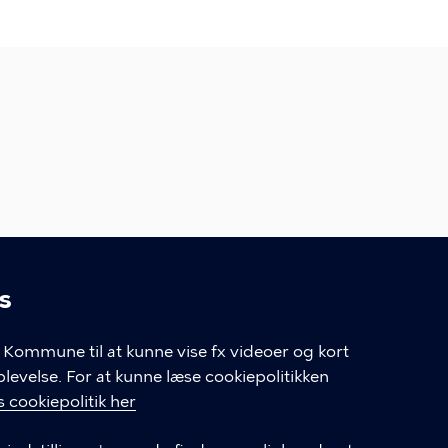
s
linger
Kommune til at kunne vise fx videoer og kort
velse. For at kunne læse cookiepolitikken
LINKS
 cookiepolitik her