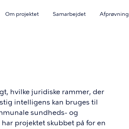
Om projektet
Samarbejdet
Afprøvnin
ær
ation
mme
gt, hvilke juridiske rammer, der
stig intelligens kan bruges til
ommunale sundheds- og
har projektet skubbet på for en