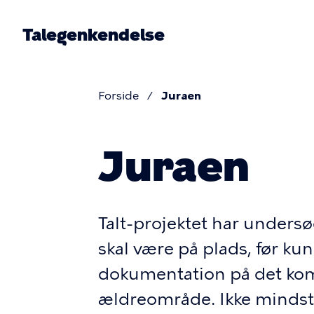
Gå
til
Talegenkendelse
hovedindhold
Prim
navig
Forside
Juraen
Brødkru
Juraen
Talt-projektet har undersø
skal være på plads, før kun
dokumentation på det k
ældreområde. Ikke mindst 