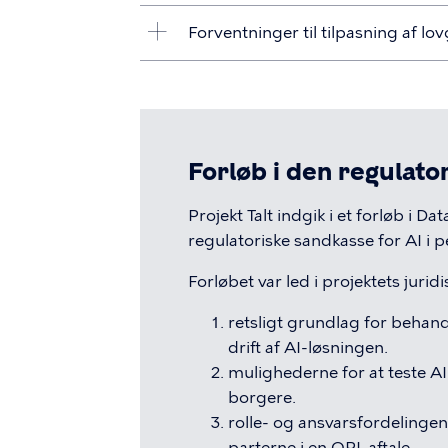
Forventninger til tilpasning af lo
Forløb i den regulato
Projekt Talt indgik i et forløb i Da
regulatoriske sandkasse for AI 
Forløbet var led i projektets juridi
retsligt grundlag for behand
drift af AI-løsningen.
mulighederne for at teste A
borgere.
rolle- og ansvarsfordelinge
parterne i en OPI-aftale.