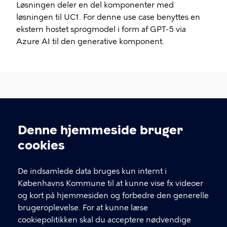
Løsningen deler en del komponenter med
løsningen til UC1. For denne use case benyttes en
ekstern hostet sprogmodel i form af GPT-5 via
Azure AI til den generative komponent.
Denne hjemmeside bruger
Cookieindstillinger
Københavns Kommune
cookies
Sundheds- og Omsorgsforvaltningen
De indsamlede data bruges kun internt i
Afdeling for Digitale Projekter
Københavns Kommune til at kunne vise fx videoer
Borups Allé 41
og kort på hjemmesiden og forbedre den generelle
2200 København N
brugeroplevelse. For at kunne læse
cookiepolitikken skal du acceptere nødvendige